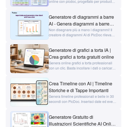
online con picdoc, progettato per product
manager, sviluppatori, architetti e
professionisti che preparano report. Basta
Generatore di diagrammi a barre
inserire testo per generare architetture di
sistema, architetture aziendali, architetture
AI - Genera diagrammi a barre
tecniche e diagrammi di deployment,
online | Strumento per la
Non disegnare più a mano i diagrammi! Il
modificabili e pronti per il download con un
creatore di diagrammi AI di PicDoc rileva
creazione di diagrammi di PicDoc
clic.
automaticamente i dati, i PDF e i testi delle
tabelle e genera diagrammi a barre
Generatore di grafici a torta IA |
professionali dai dati e dai testi con un
singolo clic. Fornisce una combinazione di
Crea grafici a torta gratuiti online
colori personalizzata e la capacità di
Genera online grafici a torta professionali
mescolare vari tipi di diagrammi e facilita la
con un clic. Basta incollare i dati o caricare i
rapida visualizzazione dei dati,
file e l'IA crea grafici a torta chiari e eleganti
risparmiando sforzo e tempo. Prova
in pochi secondi. Perfetto per rapporti,
gratuitamente online l'efficienza e la
Crea Timeline con AI | Timeline
insegnamento e analisi dati.
potenza dell'IA!
Storiche e di Tappe Importanti
Genera timeline professionali e belle in 30
secondi con PicDoc. Inserisci date ed eventi
per creare timeline storiche, grafici di tappe
importanti e mappe di viaggio visive per
Generatore Gratuito di
insegnamento, business e presentazioni.
Illustrazioni Scientifiche AI Online