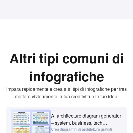
educativi. Puoi ottenere i diritti per l'uso
commerciale per scopi aziendali, di marchio e
di marketing tramite abbonamento.
Altri tipi comuni di
infografiche
Impara rapidamente e crea altri tipi di infografiche per tras
mettere vividamente la tua creatività e le tue idee.
AI architecture diagram generator
– system, business, tech
diagrams – PicDoc
Crea diagrammi di architettura gratuiti