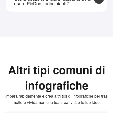
"crea una mappa mentale che spieghi i
usare PicDoc i principianti?
principali sviluppi della trama di Rickshaw Boy",
e l'AI organizzerà le idee in una mappa
PicDoc fornisce tutorial e modelli di esempio
mentale.
per aiutare i nuovi utenti a iniziare facilmente.
Puoi generare mappe mentali inserendo
prompt o incollando contenuti, senza alcuna
esperienza in progettazione o diagrammazione.
Altri tipi comuni di
infografiche
Impara rapidamente e crea altri tipi di infografiche per tras
mettere vividamente la tua creatività e le tue idee.