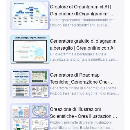
Creatore di Organigrammi AI |
Generatore di Organigrammi
Gratuito
Crea organigrammi istantaneamente con
PicDoc. Inserisci dipartimenti, ruoli e
membri del team per generare
organigrammi chiari, gerarchie di
Generatore gratuito di diagrammi
dipartimenti e diagrammi di struttura di team
in pochi secondi.
a bersaglio | Crea online con AI
Un diagramma a bersaglio ti aiuta a
visualizzare le priorità e a pianificare azioni
in modo efficiente. Il generatore di
diagrammi a bersaglio AI gratuito ti
Generatore di Roadmap
permette di generare diagrammi a bersaglio
da testo, con modelli completamente
Tecniche_Generazione One-
modificabili e esportazione in
Click di Roadmap Tecniche di
Generatore Online di Roadmap di Ricerca
PNG/JPG/PDF/PPT.
PicDoc: Inserisci il tuo argomento di ricerca,
Ricerca con AI-picdoc
e l'AI genererà istantaneamente una
roadmap di ricerca nello stile della National
Creazione di Illustrazioni
Natural Science Foundation, un flowchart
sperimentale e un framework di ricerca per
Scientifiche - Crea Illustrazioni
tesi. Ideale per domande di finanziamento,
Scientifiche con un Clic - picdoc
Picdoc ti permette di creare illustrazioni
proposte di tesi di laurea magistrale e di
scientifiche online. Basta inserire il tuo
dottorato, progettazione sperimentale e