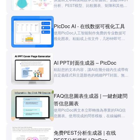
分析、PEST模型、比較圖表、矩陣和其他可
視化內容，支持快速有效的決策。
PicDoc AI - 在线数据可视化工具
使用PicDoc人工智能制作免费的专业数据可
视化图表。粘贴或上传文件，几秒钟即可创
建精美的可视化内容。
AI PPT封面生成器 – PicDoc
粘貼您的文本內容，讓AI在幾分鐘內生成帶有
自定義樣式和主題顏色的精緻PPT封面。無需
設計技能。
FAQ信息圖表生成器 | 一鍵創建問
答信息圖表
使用PicDoc將文本立即轉換為專業的FAQ信
息圖表。使用現成的問答模板，在線編輯，
並導出高分辨率圖像。無需設計經驗即可為
各種場景創作，例如教育閃卡、商業營銷問
免费PEST分析生成器 | 在线
答和社交媒體對話卡片。