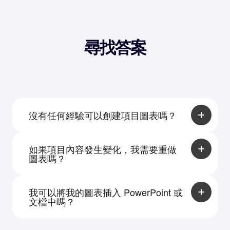
尋找答案
沒有任何經驗可以創建項目圖表嗎？
當然可以。只需輸入您的文本，AI 就會自動格式
化並生成結構清晰的圖表。如果您不滿意，可以
如果項目內容發生變化，我需要重做
通過拖放或面板輕鬆編輯顏色、文本或任何內
圖表嗎？
容。
無需重做。PicDoc 提供豐富的自定義功能，包括
文本、樣式、顏色等。生成的圖表均保存在雲
我可以將我的圖表插入 PowerPoint 或
端。只需登錄即可隨時編輯您的圖表。
文檔中嗎？
當然可以。PicDoc 支持以 PNG、JPG、PDF 和
PPT 格式導出，具有透明背景和高分辨率。您可