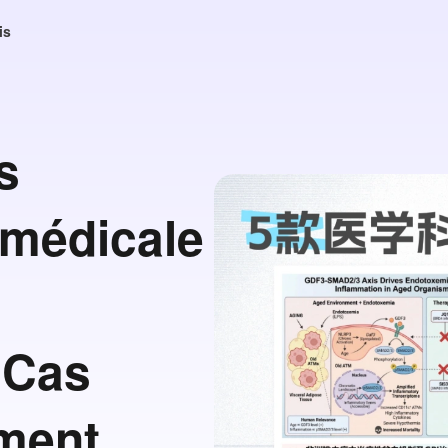
is
s
iomédicale
 Cas
ment