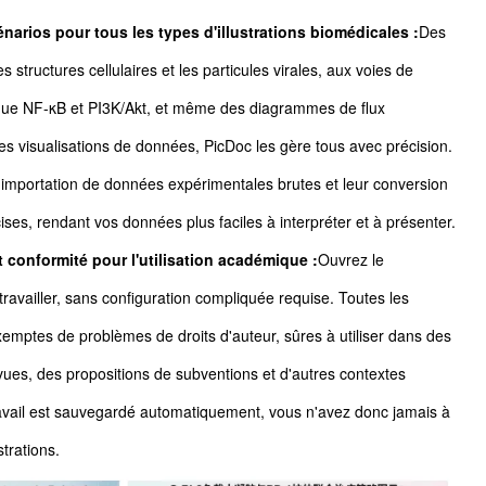
énarios pour tous les types d'illustrations biomédicales :
Des
tructures cellulaires et les particules virales, aux voies de
s que NF-κB et PI3K/Akt, et même des diagrammes de flux
 visualisations de données, PicDoc les gère tous avec précision.
'importation de données expérimentales brutes et leur conversion
cises, rendant vos données plus faciles à interpréter et à présenter.
t conformité pour l'utilisation académique :
Ouvrez le
availler, sans configuration compliquée requise. Toutes les
xemptes de problèmes de droits d'auteur, sûres à utiliser dans des
ues, des propositions de subventions et d'autres contextes
avail est sauvegardé automatiquement, vous n'avez donc jamais à
trations.