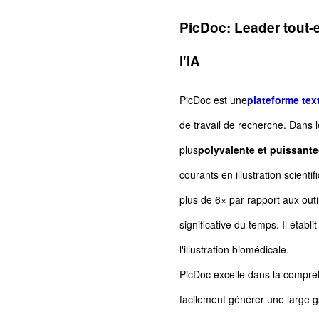
PicDoc: Leader tout-e
l'IA
PicDoc est une
plateforme text
de travail de recherche. Dans l
plus
polyvalente et puissante
courants en illustration scientif
plus de 6× par rapport aux outi
significative du temps. Il établ
l'illustration biomédicale.
PicDoc excelle dans la compréh
facilement générer une large 