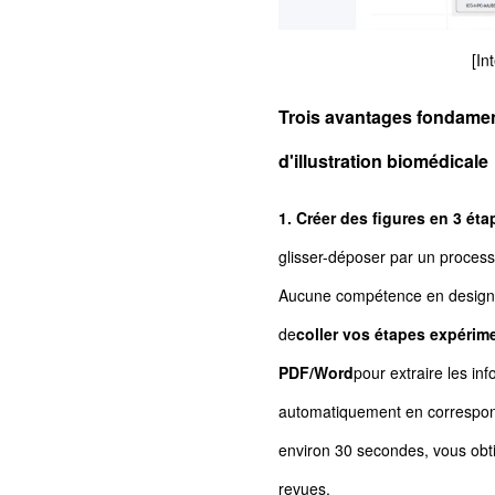
[In
Trois avantages fondamen
d'illustration biomédicale
1. Créer des figures en 3 éta
glisser-déposer par un process
Aucune compétence en design ou
de
coller vos étapes expérim
PDF/Word
pour extraire les inf
automatiquement en corresponda
environ 30 secondes, vous obt
revues.