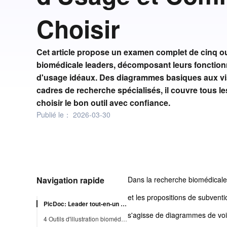
Choisir
Cet article propose un examen complet de cinq outi
biomédicale leaders, décomposant leurs fonctionn
d'usage idéaux. Des diagrammes basiques aux vis
cadres de recherche spécialisés, il couvre tous le
choisir le bon outil avec confiance.
Publié le：
2026-03-30
Navigation rapide
Dans la recherche biomédicale, l
et les propositions de subventio
PicDoc: Leader tout-en-un en illustration biomédicale alimentée par l'IA
s'agisse de diagrammes de voie
4 Outils d'illustration biomédicale de niche pour compléter votre flux de travail