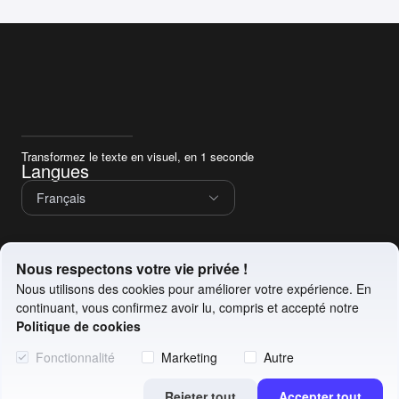
Transformez le texte en visuel, en 1 seconde
Langues
Français
Service
Nous respectons votre vie privée !
Politique de confidentialité
Nous utilisons des cookies pour améliorer votre expérience. En
Conditions d'utilisation
Politique de cookies
continuant, vous confirmez avoir lu, compris et accepté notre
Nous contacter
Politique de cookies
Email :
service@picdoc.cn
Fonctionnalité
Marketing
Autre
©2018 Chuangkit (Hong Kong) Ltd.
Rejeter tout
Accepter tout