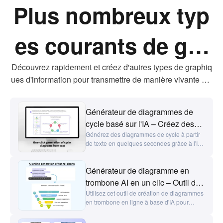
Plus nombreux typ
es courants de gra
phiques d'informati
Découvrez rapidement et créez d'autres types de graphiq
ues d'information pour transmettre de manière vivante vot
re créativité et vos idées.
on
Générateur de diagrammes de
cycle basé sur l'IA – Créez des
diagrammes de cycle
Générez des diagrammes de cycle à partir
de texte en quelques secondes grâce à l'IA.
professionnels en ligne
Choisissez parmi des modèles élégants,
modifiez les couleurs et les étapes et
Générateur de diagramme en
exportez au format PNG, JPG, PPT ou PDF.
Parfait pour visualiser les flux de cycle et
trombone AI en un clic – Outil de
améliorer l'efficacité des processus.
diagramme en trombone en ligne
Utilisez cet outil de création de diagrammes
en trombone en ligne à base d'IA pour
générer des diagrammes en trombone
impressionnants avec un simple clic, en