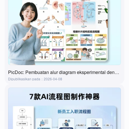
PicDoc: Pembuatan alur diagram eksperimental dengan satu klik—alat ultimate untuk persiapan kelas laboratorium
Dipublikasikan pada：2026-04-08