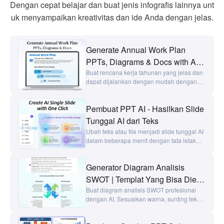
Dengan cepat belajar dan buat jenis infografis lainnya unt
uk menyampaikan kreativitas dan ide Anda dengan jelas.
Generate Annual Work Plan
PPTs, Diagrams & Docs with AI |
PicDoc
Buat rencana kerja tahunan yang jelas dan
dapat dijalankan dengan mudah dengan
PicDoc. Hasilkan teks, klik untuk mengubah
teks menjadi bagan, diagram dan slide PPT,
Pembuat PPT AI - Hasilkan Slide
dan selesaikan perencanaan tahunan
hanya dalam satu jam.
Tunggal AI dari Teks
Ubah teks atau file menjadi slide tunggal AI
dalam beberapa menit dengan tata letak
otomatis, gaya kustom, dan konten yang
dapat diedit. Buat slide PowerPoint yang
Generator Diagram Analisis
menakjubkan tanpa perlu keterampilan
desain.
SWOT | Templat Yang Bisa Diedit
Gratis
Buat diagram analisis SWOT profesional
dengan AI. Sesuaikan warna, sunting teks,
dan ekspor dalam beberapa format.
Tunjukkan kekuatan, kelemahan, peluang,