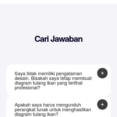
Cari Jawaban
Saya tidak memiliki pengalaman
desain. Bisakah saya tetap membuat
diagram tulang ikan yang terlihat
profesional?
Tentu saja. AI akan mengatur ide-ide Anda dan
melakukan pekerjaan desain. Hanya tempelkan
Apakah saya harus mengunduh
teks Anda, dan Anda akan mendapatkan
perangkat lunak untuk menghasilkan
diagram tulang ikan yang jelas dan profesional.
diagram tulang ikan?