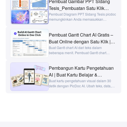
Pembuat Gambar PPT Sidang
dan ancaman dengan jelas untuk laporan
strategis dan presentasi.
Tesis_Pembuatan Satu Klik
Gambar Sidang Tesis oleh AI -
Pembuat Diagram PPT Sidang Tesis picdoc
memungkinkan Anda memasukkan
picdoc
deskripsi teks, dan AI menghasilkan peta
jalan teknis, diagram kerangka penelitian,
Pembuat Gantt Chart AI Gratis –
bagan data, ilustrasi dekoratif, dan banyak
lagi dengan satu klik. Ideal untuk sidang
Buat Online dengan Satu Klik |
master dan doktor, presentasi proposal
PicDoc
Buat Gantt chart AI dari teks dalam
tesis, evaluasi tengah, presentasi sidang
beberapa menit. Pembuat Gantt chart
hibah, dan banyak lagi—membuat visual
PicDoc mendukung input file, pengeditan
PPT Anda profesional dan menghemat
teks, dan ekspor多种格式. Ubah rencana
waktu.
Pembangun Kartu Pengetahuan
proyek dan garis waktu menjadi visual yang
jelas dengan cepat.
AI | Buat Kartu Belajar &
Flashcard dalam Beberapa Detik
Buat kartu pengetahuan visual dalam 30
detik dengan PicDoc AI. Ubah teks, data,
- PicDoc
dan poin kunci menjadi kartu belajar
terstruktur, gunakan untuk ujian, pengajaran
atau keterampilan bisnis, dan
meningkatkan efisiensi memori sebesar
80%.