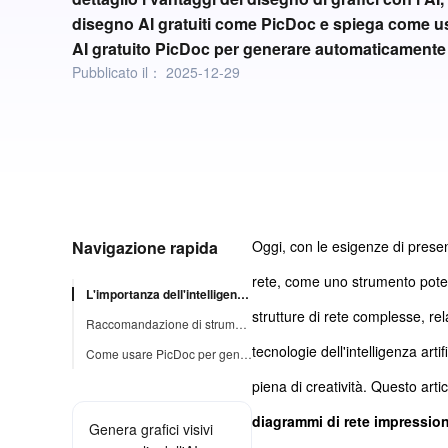
disegno AI gratuiti come PicDoc e spiega come us
AI gratuito PicDoc per generare automaticamente i
Pubblicato il：
2025-12-29
Navigazione rapida
Oggi, con le esigenze di prese
rete, come uno strumento potent
L'importanza dell'intelligenza artificiale nella creazione di diagrammi di rete
strutture di rete complesse, rela
Raccomandazione di strumenti per la generazione di diagrammi di rete basati su IA
tecnologie dell'intelligenza art
Come usare PicDoc per generare diagrammi
piena di creatività. Questo artic
diagrammi di rete impressionan
Genera grafici visivi