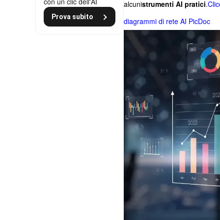
con un clic dell'AI
alcuni
strumenti AI pratici
.
Clic
Prova subito
diagrammi di rete AI PicDoc