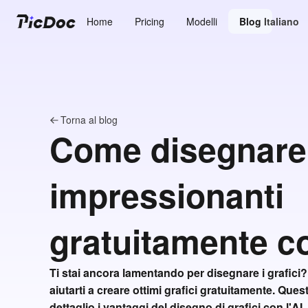
Home
Pricing
Modelli
Blog
Italiano
Torna al blog
Come disegnare 
impressionanti
gratuitamente co
Ti stai ancora lamentando per disegnare i grafici
aiutarti a creare ottimi grafici gratuitamente. Ques
dettaglio i vantaggi del disegno di grafici con l'A