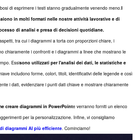
verbosi di esprimere i testi stanno gradualmente venendo meno.
I
iono in molti formati nelle nostre attività lavorative e di
ocesso di analisi e presa di decisioni quotidiane.
petti, tra cui i diagrammi a torta con proporzioni chiare, i
 chiaramente i confronti e i diagrammi a linee che mostrano le
empo. Essi
sono utilizzati per l'analisi dei dati, le statistiche e
hiave includono forme, colori, titoli, identificativi delle legende e così
nte i dati, evidenziare i punti dati chiave e mostrare chiaramente
e creare diagrammi in PowerPoint
e verranno forniti un elenco
ggerimenti per la personalizzazione. Infine, vi consigliamo
i diagrammi AI più efficiente
. Cominciamo!