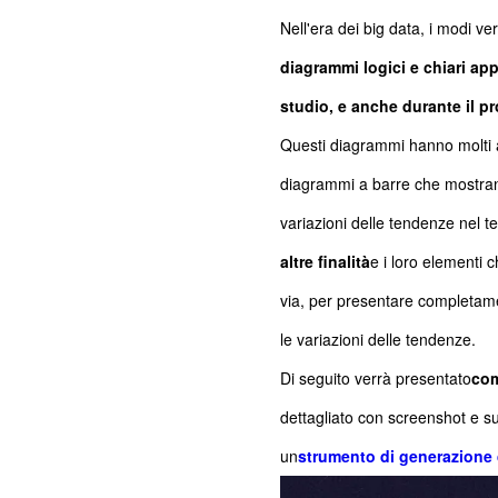
Nell'era dei big data, i modi 
diagrammi logici e chiari appa
studio, e anche durante il pr
Questi diagrammi hanno molti as
diagrammi a barre che mostrano
variazioni delle tendenze nel t
altre finalità
e i loro elementi c
via, per presentare completame
le variazioni delle tendenze.
Di seguito verrà presentato
com
dettagliato con screenshot e su
un
strumento di generazione d