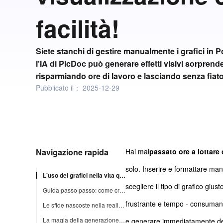
facilità!
Siete stanchi di gestire manualmente i grafici in
l'IA di PicDoc può generare effetti visivi sorprende
risparmiando ore di lavoro e lasciando senza fiato
Pubblicato il：
2025-12-29
Navigazione rapida
Hai mai
passato ore a lottare
solo. Inserire e formattare manu
L'uso dei grafici nella vita quotidiana
scegliere il tipo di grafico gi
Guida passo passo: come creare un grafico in PowerPoint
frustrante e tempo - consumante
Le sfide nascoste nella realizzazione di diagrammi in PowerPoint
La magia della generazione di grafici di PicDoc
e generare immediatamente dei 