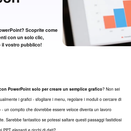
 PowerPoint? Scoprite come
nti con un solo clic,
 il vostro pubblico!
 con PowerPoint solo per creare un semplice grafico
? Non sei
almente i grafici - sfogliare i menu, regolare i moduli o cercare di
usto - un compito che dovrebbe essere veloce diventa un lavoro
. Sarebbe fantastico se potessi saltare questi passaggi fastidiosi
PPT eleganti e ricchi di dati?