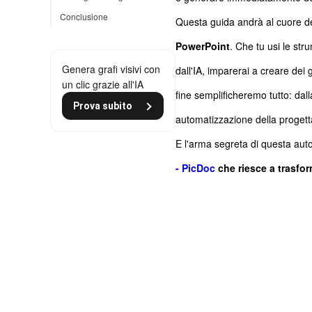
Conclusione
Questa guida andrà al cuore de
PowerPoint
. Che tu usi le str
Genera grafi visivi con
dall'IA, imparerai a creare dei
un clic grazie all'IA
fine semplificheremo tutto: dalla
Prova subito
automatizzazione della progetta
E l'arma segreta di questa aut
- PicDoc
che riesce a trasfor