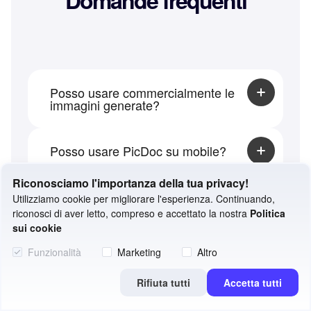
Posso usare commercialmente le
immagini generate?
Certo, immagini e icone generate sono di
proprietà di PicDoc e possono essere
Posso usare PicDoc su mobile?
usate commercialmente.
PicDoc è visualizzabile su mobile, ma per
Riconosciamo l'importanza della tua privacy!
modifiche e interazione è meglio usarlo da
Come inviare feedback o
Utilizziamo cookie per migliorare l'esperienza. Continuando,
computer.
suggerimenti a PicDoc?
riconosci di aver letto, compreso e accettato la nostra
Politica
sui cookie
Puoi usare il link «Contact Us» in fondo
pagina. Consigliamo di unirti al gruppo
Funzionalità
Marketing
Altro
assistenza per un servizio più rapido.
Rifiuta tutti
Accetta tutti