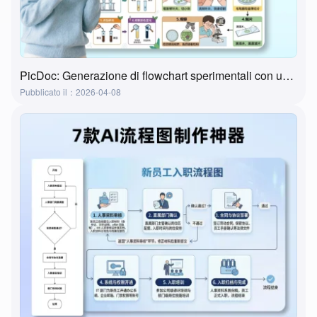
PicDoc: Generazione di flowchart sperimentali con un clic—the ultimate tool for preparing lab classes
Pubblicato il：2026-04-08