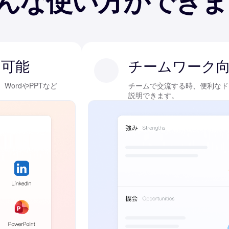
用可能
チームワーク
ordやPPTなど
チームで交流する時、便利なド
説明できます。