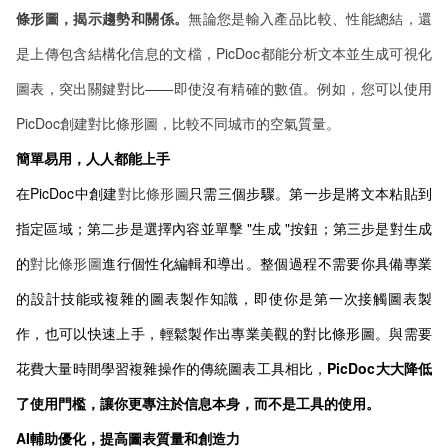
條形圖，揭示趨勢和關係。
無論您是輸入產品比較、性能總結，還
是上傳包含結構化信息的文檔，PicDoc都能分析文本並生成可視化
圖表，突出關鍵對比——即使沒有精確的數值。例如，您可以使用
PicDoc創建對比條形圖，比較不同城市的空氣質量。
簡單易用，人人都能上手
在PicDoc中創建
對比條形圖
只需三個步驟。第一步是將文本粘貼到
指定區域；第二步是選擇內容並單擊 "生成 "按鈕；第三步是對生成
的
對比條形圖
進行個性化編輯和導出。整個過程不需要你具備專業
的設計技能或複雜的圖表製作知識，即使你是第一次接觸圖表製
作，也可以快速上手，輕鬆製作出專業美觀的對比條形圖。與需要
花費大量時間學習複雜操作的傳統圖表工具相比，
PicDoc大大降低
了使用門檻，讓你更專注於信息本身，而不是工具的使用。
AI輔助優化，提高圖表質量和創造力