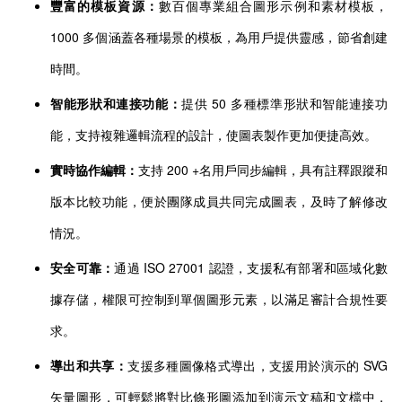
豐富的模板資源：
數百個專業組合圖形示例和素材模板，
1000 多個涵蓋各種場景的模板，為用戶提供靈感，節省創建
時間。
智能形狀和連接功能：
提供 50 多種標準形狀和智能連接功
能，支持複雜邏輯流程的設計，使圖表製作更加便捷高效。
實時協作編輯：
支持 200 +名用戶同步編輯，具有註釋跟蹤和
版本比較功能，便於團隊成員共同完成圖表，及時了解修改
情況。
安全可靠：
通過 ISO 27001 認證，支援私有部署和區域化數
據存儲，權限可控制到單個圖形元素，以滿足審計合規性要
求。
導出和共享：
支援多種圖像格式導出，支援用於演示的 SVG
矢量圖形，可輕鬆將對比條形圖添加到演示文稿和文檔中，