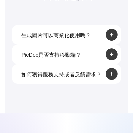
生成圖片可以商業化使用嗎？
當然可以，您生成的圖片和圖標等內容均為
PicDoc自有版權內容，允許用戶進行商業化
PicDoc是否支持移動端？
使用。
你的文件可以在移動端預覽文件，但是更好
的編輯能力和交互體驗仍然建議您的在電腦
如何獲得服務支持或者反饋需求？
端使用。
您可通過當前頁面底部的「聯繫我們」獲得
幫助，推薦您加入客服群獲得更快速的服務
響應。