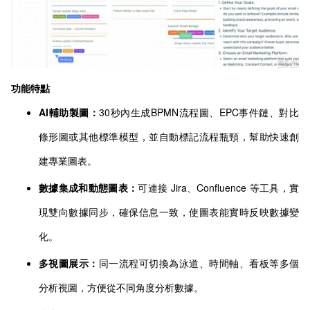
功能特點
AI輔助製圖：
30秒內生成BPMN流程圖、EPC事件鏈、對比
條形圖或其他標準模型，並自動標記流程瓶頸，幫助快速創
建專業圖表。
數據集成和動態圖表：
可連接 Jira、Confluence 等工具，實
現雙向數據同步，確保信息一致，使圖表能實時反映數據變
化。
多視圖展示：
同一流程可切換為泳道、時間軸、看板等多個
分析視圖，方便從不同角度分析數據。