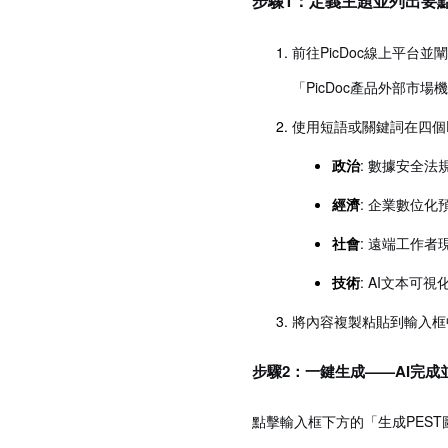
步驟1：定義主題並列出要
前往
PicDoc線上平台
並闡
「PicDoc產品外部市場
使用短語或關鍵詞在四個
政治
: 數據安全
經濟
: 企業數位
社會
: 遠端工作
技術
: AI文本
將內容複製粘貼到輸入框
步驟2：一鍵生成——AI完成
點擊輸入框下方的「生成PEST