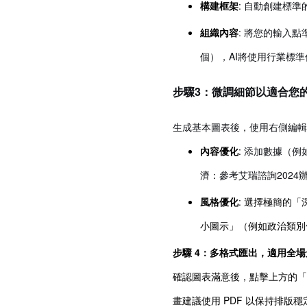
構建框架
: 自動創建標
組織內容
: 將您的輸入
個），AI將使用行業標
步驟3：微調細節以適合您
生成基本圖表後，使用右側編輯
內容優化
: 添加數據（例
濟：參考艾瑞諮詢202
風格優化
:
選擇極簡的「
小圖示」（例如政治類別
步驟 4：多格式匯出，適用全場
確認圖表滿意後，點擊上方的「匯
畫建議使用 PDF 以保持排版穩定；