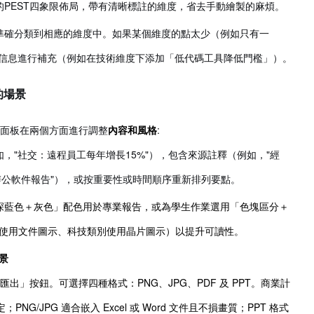
準的PEST四象限佈局，帶有清晰標註的維度，省去手動繪製的麻煩。
點準確分類到相應的維度中。如果某個維度的點太少（例如只有一
準信息進行補充（例如在技術維度下添加「低代碼工具降低門檻」）。
的場景
面板在兩個方面進行調整
內容和風格
:
如，"社交：遠程員工每年增長15%"），包含來源註釋（例如，"經
4辦公軟件報告"），或按重要性或時間順序重新排列要點。
深藍色＋灰色」配色用於專業報告，或為學生作業選用「色塊區分＋
使用文件圖示、科技類別使用晶片圖示）以提升可讀性。
景
出」按鈕。可選擇四種格式：PNG、JPG、PDF 及 PPT。商業計
PNG/JPG 適合嵌入 Excel 或 Word 文件且不損畫質；PPT 格式