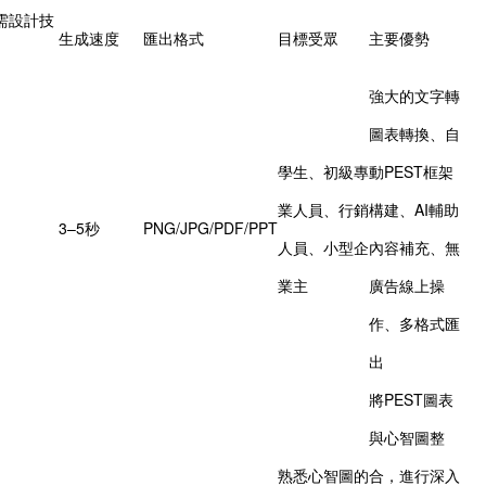
需設計技
生成速度
匯出格式
目標受眾
主要優勢
強大的文字轉
圖表轉換、自
學生、初級專
動PEST框架
業人員、行銷
構建、AI輔助
3–5秒
PNG/JPG/PDF/PPT
人員、小型企
內容補充、無
業主
廣告線上操
作、多格式匯
出
將PEST圖表
與心智圖整
熟悉心智圖的
合，進行深入