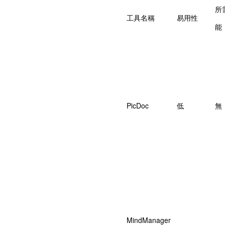
所
工具名稱
易用性
能
PicDoc
低
無
MindManager