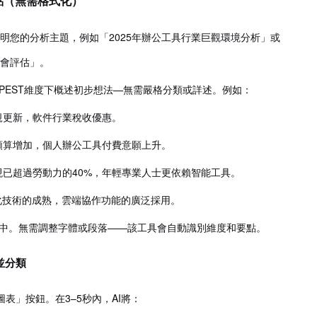
點（無需格式化）
明您的分析主題，例如「2025年辦公工具行業巨觀環境分析」或
機會評估」。
PEST維度下概述初步想法—無需嚴格分類或詳述。例如：
法規更新，軟件行業稅收優惠。
化預算增加，個人辦公工具付費意願上升。
者現已超過勞動力的40%，年輕專業人士更依賴智能工具。
可視化技術的成熟，雲端協作功能的廣泛採用。
中。無需調整字體或段落——該工具會自動識別維度和要點。
並分類
圖表」按鈕。在3–5秒內，AI將：