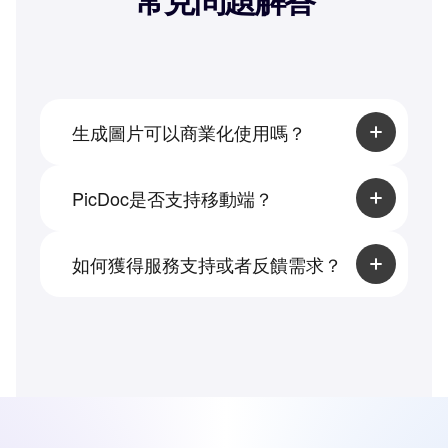
生成圖片可以商業化使用嗎？
當然可以，您生成的圖片和圖標等內容均為
PicDoc自有版權內容，允許用戶進行商業化
PicDoc是否支持移動端？
使用。
你的文件可以在移動端預覽文件，但是更好
的編輯能力和交互體驗仍然建議您的在電腦
如何獲得服務支持或者反饋需求？
端使用。
您可通過當前頁面底部的「聯繫我們」獲得
幫助，推薦您加入客服群獲得更快速的服務
響應。