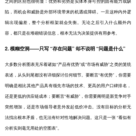
之间的区别也很明显：优势和劣势是实体本身可控的固有能力或缺
陷，而机会和威胁是外部环境带来的机遇或障碍。一旦这种内外逻
辑出现偏差，整个分析框架就会失衡。无论之后引入什么额外内
容，都只是在堆砌错误信息，根本无法为决策提供有用参考。
2. 模糊空洞——只写 “存在问题” 却不说明 “问题是什么”
大多数分析图表充斥着诸如“产品有优势”或“市场有威胁”之类的笼统
表述，从头到尾都没有详细探讨任何细节。要断言“有优势”，你需要
明确是相比其他产品具有领先市场的技术、更高的用户口碑排名，
还是更低的供应链成本；要断言“有威胁”，你需要阐明是新竞争对手
突然增加，还是市场领导者意外发起低价冲击。没有目标的分析无
法找出根本矛盾，也无法有针对性地解决问题。这只是一张 “看似有
分析实则毫无用处的空图表”。