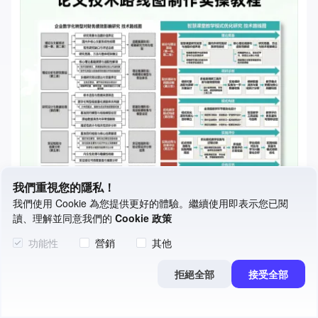
我們重視您的隱私！
我們使用 Cookie 為您提供更好的體驗。繼續使用即表示您已閱
如何建立論文技術路線圖 | 含免費工具的3步實用指南
讀、理解並同意我們的
Cookie 政策
發布於：2026-03-24
功能性
營銷
其他
拒絕全部
接受全部