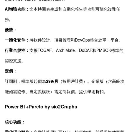
AI增強功能：
文本轉圖表生成和自動化報告等功能可簡化複雜任
務。
優勢：
一體化套件：
將軟件設計、項目管理和DevOps整合於單一平台。
行業合規性：
支援TOGAF、ArchiMate、DoDAF和PMBOK標準的
認證支援。
定價：
訂閱制，標準版起價為
$99/月
（按用戶計費）。企業版（含高級功
能如雲協作、自定義模板）需定制報價。提供學術折扣。
Power BI +
Pareto by sio2Graphs
核心功能：
零代碼自動化：
自動計算累計百分比、排序數據，並通過拖放字段