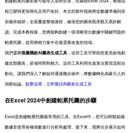
創建帕累托圖初看可能令人望而生畏，但藉助Excel 2024，整個流
程已變得更加簡化且用戶友好。本文的製作指南將從數據準備到添
加最終細節，全面覆蓋整個過程，確保您的圖表既美觀又易於解
讀。完成本教程後，您將能夠創建一張清晰突出數據中關鍵問題的
帕累托圖，從而將精力集中在最需要改進的領域。
我們還將
推薦幾款AI圖表生成工具
，這些工具可幫助您更高效地創
建此類圖表，節省時間和精力。這些工具利用先進算法實現流程自
動化。讓我們深入了解如何通過幾步操作，將數據轉化為吸引人的
洞察結論。
點擊這裡，立即嘗試AI圖表生成工具
在Excel 2024中創建帕累托圖的步驟
Excel是創建帕累托圖最常用的工具。在Excel中，您可以輕鬆組織
數據並使用各種函數進行分析和處理。接下來，我將分步展示如何