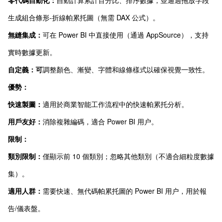
生成組合條形-折線帕累托圖（無需 DAX 公式）。
無縫集成：
可在 Power BI 中直接使用（通過 AppSource），支持
實時數據更新。
自定義：可
調整顏色、漸變、字體和線條樣式以確保視覺一致性。
優勢：
快速製圖：
適用於商業智能工作流程中的快速帕累托分析。
用戶友好：
消除複雜編碼，適合 Power BI 用户。
限制：
類別限制：
僅顯示前 10 個類別；忽略其他類別（不適合細粒度數據
集）。
適用人群：
需要快速、無代碼帕累托圖的 Power BI 用户，用於報
告/儀表盤。