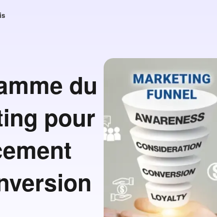
is
gramme du
ting pour
acement
onversion