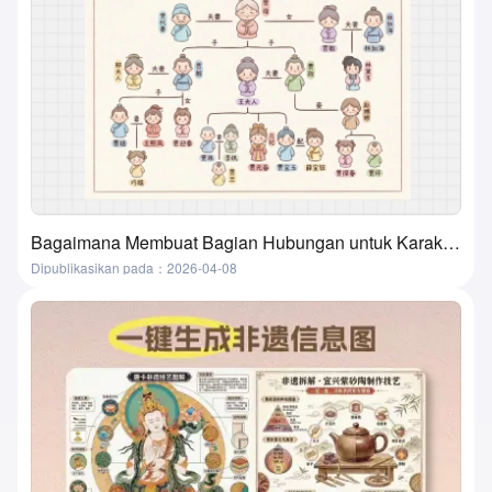
Bagaimana Membuat Bagian Hubungan untuk Karakter dalam Film, Buku, dan Buku Teks? Metode yang Super Praktis dan Sederhana
Dipublikasikan pada：2026-04-08