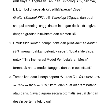
(misalnya, “Ringkasan Tahunan Teknologi AI”), pilihnya,
klik tombol di sebelah kiri, pilih
Generasi Visual
Gratis
→
Sampul PPT
, pilih
Teknologi 3D
gaya, dan buat
sampul teknologi tinggi dalam hitungan detik—dilengkapi
dengan gradien biru-hitam dan elemen 3D.
Untuk slide konten, tempel teks dan pilih
Halaman Konten
PPT
, menambahkan petunjuk seperti “Buat slide visual
untuk ‘Timeline Iterasi Model Pembelajaran Mesin’
termasuk nama model, tanggal, dan poin optimisasi.”
Tempelkan data kinerja seperti “Akurasi Q1–Q4 2025: 68%
→ 75% → 82% → 89%,” kemudian buat diagram batang
atau garis. Gaya diagram secara otomatis sesuai dengan
desain bertema teknologi.