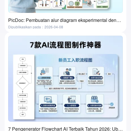
PicDoc: Pembuatan alur diagram eksperimental dengan satu klik—alat ultimate untuk persiapan kelas laboratorium
Dipublikasikan pada：2026-04-08
7 Pengenerator Flowchart AI Terbaik Tahun 2026: Ubah Ide Menjadi Flowchart dalam Beberapa Menit