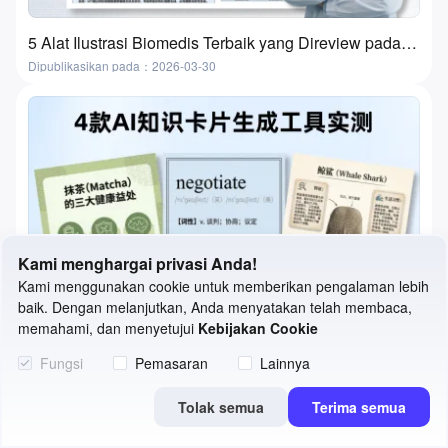
5 Alat Ilustrasi Biomedis Terbaik yang Direview pada 2026 | Fitur, Kasus Penggunaan & Cara Memilih
Dipublikasikan pada：2026-03-30
Kami menghargai privasi Anda!
Kami menggunakan cookie untuk memberikan pengalaman lebih
baik. Dengan melanjutkan, Anda menyatakan telah membaca,
memahami, dan menyetujui
Kebijakan Cookie
Fungsi
Pemasaran
Lainnya
Tolak semua
Terima semua
Perbandingan 4 Generator Kartu Pengetahuan AI Terbaik | Flashcard dan Kartu Belajar
Dipublikasikan pada：2026-03-27