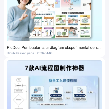
PicDoc: Pembuatan alur diagram eksperimental dengan satu klik—alat ultimate untuk persiapan kelas laboratorium
Dipublikasikan pada：2026-04-08