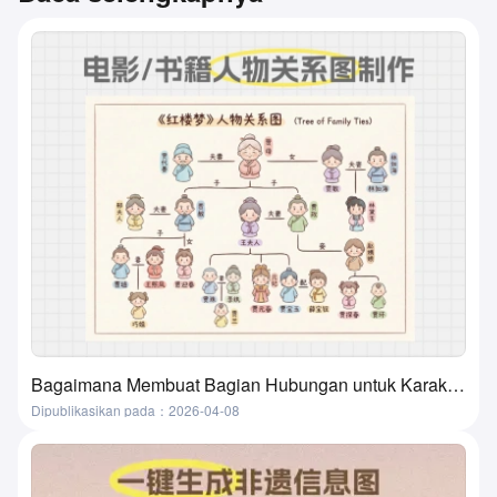
Bagaimana Membuat Bagian Hubungan untuk Karakter dalam Film, Buku, dan Buku Teks? Metode yang Super Praktis dan Sederhana
Dipublikasikan pada：2026-04-08