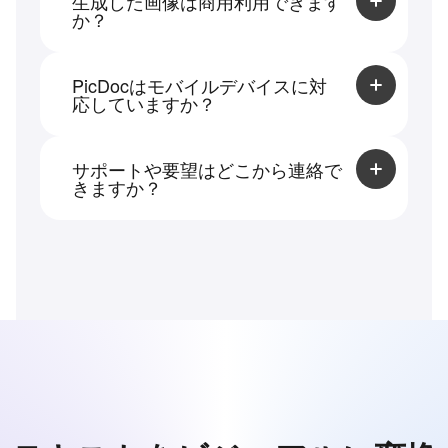
生成した画像は商用利用できます
か？
もちろん可能です。生成した画像やアイコ
ンはすべてPicDocに属する著作物であり、
PicDocはモバイルデバイスに対
ユーザーの商用利用が許可されています。
応していますか？
ドキュメントはモバイルデバイスでプレビ
ューできますが、編集や操作はPCでのご利
サポートや要望はどこから連絡で
用をおすすめします。
きますか？
ページ下部の「お問い合わせ」からご連絡
いただけます。カスタマーグループへ加入
するのもおすすめです。