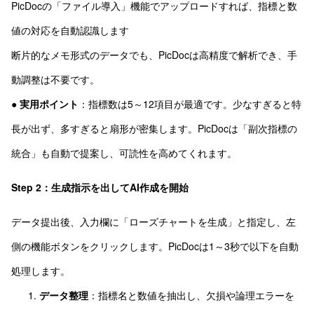
PicDocの「ファイル導入」機能でアップロードすれば、指標と数
値の対応を自動認識します
断片的なメモ形式のデータでも、PicDocは高精度で解析でき、手
動調整は不要です。
●
実用ポイント
：指標数は5～12項目が最適です。少なすぎると特
長が出ず、多すぎると扇形が密集します。PicDocは「副次指標の
統合」も自動で提案し、可読性を高めてくれます。
Step 2：生成指示を出してAI作成を開始
データ提出後、入力欄に「ローズチャートを生成」と指定し、左
側の機能ボタンをクリックします。PicDocは1～3秒で以下を自動
処理します。
データ整理
：指標名と数値を抽出し、欠損や論理エラーを