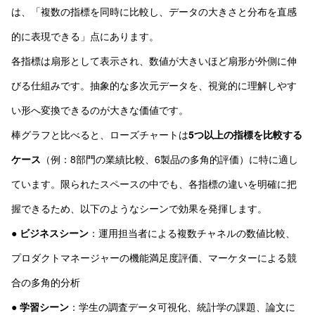
は、「複数の指標を同時に比較し、データの大きさと分布を直感
的に表現できる」点にあります。
各指標は扇形として表示され、数値が大きいほど扇形が外側に伸
びる仕組みです。抽象的な多次元データを、視覚的に理解しやす
い形へ変換できるのが大きな価値です。
棒グラフと比べると、ローズチャートは
5つ以上の指標を比較する
ケース
（例：8部門の業績比較、6製品の多角的評価）に特に適し
ています。限られたスペースの中でも、各指標の違いを明確に把
握できるため、以下のようなシーンで効果を発揮します。
●
ビジネスシーン
：運用担当者による複数チャネルの数値比較、
プロダクトマネージャーの機能満足度評価、マーケターによる競
合の多角的分析
●
学習シーン
：学生の調査データ可視化、統計学の課題、論文に