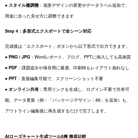
●
スタイル微調整
：扇形デザインの変更やデータラベル追加で、
用途に合った見せ方に調整できます
Step 4：多形式エクスポートで全シーン対応
完成後は「エクスポート」ボタンから以下形式で出力できます。
●
PNG / JPG
：Wordレポート、ブログ、PPTに挿入しても高画質
●
PDF
：課題提出や保存用に最適。印刷時もレイアウト崩れなし
●
PPT
：直接編集可能で、スクリーンショット不要
●
オンライン共有
：専用リンクを生成し、ログイン不要で共有可
能。データ更新（例：「パッケージデザイン：88」を追加）も、
アウトライン編集後に再生成するだけで完了します。
AIローズチャート生成ツール5種 徹底比較