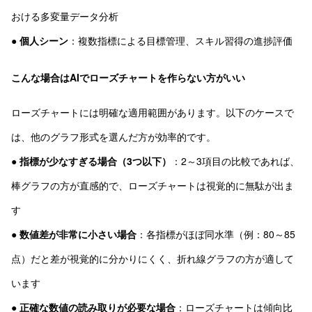
おける多変量データ分析
●
個人シーン
：複数指標による目標管理、スキル習得の進捗評価
こんな場合はAIでローズチャートを作らない方がいい
ローズチャートには明確な適用範囲があります。以下のケースで
は、他のグラフ形式を選んだ方が効率的です。
●
指標が少なすぎる場合（3つ以下）
：2～3項目の比較であれば、
棒グラフの方が直感的で、ローズチャートは視覚的に無駄が出ま
す
●
数値差が非常に小さい場合
：各指標がほぼ同水準（例：80～85
点）だと差が視覚的に分かりにくく、折れ線グラフの方が適して
います
●
正確な数値の読み取りが必要な場合
：ローズチャートは傾向比