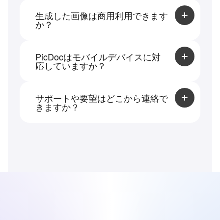
生成した画像は商用利用できます
か？
もちろん可能です。生成した画像やアイコ
ンはすべてPicDocに属する著作物であり、
PicDocはモバイルデバイスに対
ユーザーの商用利用が許可されています。
応していますか？
ドキュメントはモバイルデバイスでプレビ
ューできますが、編集や操作はPCでのご利
サポートや要望はどこから連絡で
用をおすすめします。
きますか？
ページ下部の「お問い合わせ」からご連絡
いただけます。カスタマーグループへ加入
するのもおすすめです。