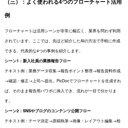
（三）：よく使われる4つのフローチャート活用
例
フローチャートは活用シーンが非常に幅広く、業界を問わず利用
されています。ここでは、先ほど紹介したAIの方法で手軽に作成
できる、代表的な4つの事例を紹介します。
シーン1：新入社員の業務報告フロー
テキスト例：業務データ収集→報告ポイント整理→報告資料作成
→確認・修正→上司へ提出。PicDocでフローチャートを生成すれ
ば、そのまま報告用パワポに挿入でき、流れが一目で分かりま
す。
シーン2：SNSやブログのコンテンツ公開フロー
テキスト例：テーマ決定→原稿執筆→画像・レイアウト編集→校