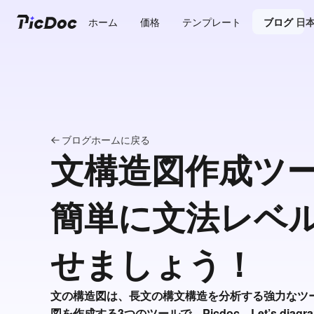
ホーム
価格
テンプレート
ブログ
日
ブログホームに戻る
文構造図作成ツー
簡単に文法レベ
せましょう！
文の構造図は、長文の構文構造を分析する強力なツ
図を作成する3つのツールで、Picdoc、Let’s diagram、