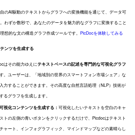
、独自のAI駆動のテキストからグラフへの変換機能を通じて、データ可
。わずか数秒で、あなたのデータを魅力的なグラフに変換すること
理想的な文の構造グラフ作成ツールです。
PicDocを体験してみる
テンツを生成する
cdocはその能力ゆえに
テキストベースの記述を専門的な可視化グラフ
す。ユーザーは、「地域別の世界のスマートフォン市場シェア」な
入力することができます。その高度な自然言語処理（NLP）技術が
するグラフを生成します。
可視化コンテンツを生成する：
可視化したいテキストを空白のキャ
ストの左側の青いボタンをクリックするだけで、Picdocはテキスト
チャート、インフォグラフィック、マインドマップなどの素晴らし