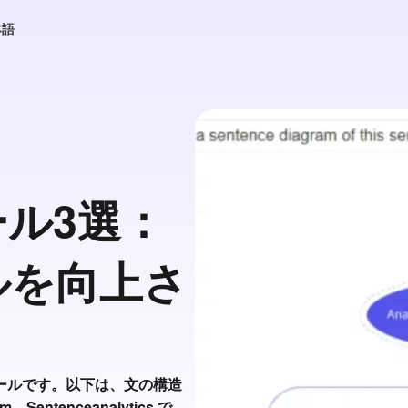
本語
ル3選：
ルを向上さ
ールです。以下は、文の構造
Sentenceanalytics で、