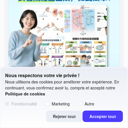
Nous respectons votre vie privée !
PicDoc : Génération de schémas expérimentaux en un clic — l'outil ultime pour la préparation des cours de laboratoire
Nous utilisons des cookies pour améliorer votre expérience. En
Publié le：2026-04-08
continuant, vous confirmez avoir lu, compris et accepté notre
Politique de cookies
Fonctionnalité
Marketing
Autre
Rejeter tout
Accepter tout