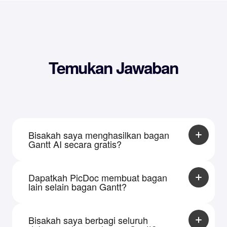
Temukan Jawaban
Bisakah saya menghasilkan bagan
Gantt AI secara gratis?
Ya. PicDoc menawarkan kredit mingguan gratis
yang dapat Anda gunakan untuk menghasilkan
Dapatkah PicDoc membuat bagan
bagan Gantt AI, cocok untuk pembelajaran,
lain selain bagan Gantt?
perencanaan pribadi, dan kebutuhan
manajemen proyek dasar.
Tentu saja. Selain bagan Gantt, PicDoc dapat
menghasilkan infografis seperti garis waktu dan
Bisakah saya berbagi seluruh
diagram tulang ikan, serta bagan data seperti