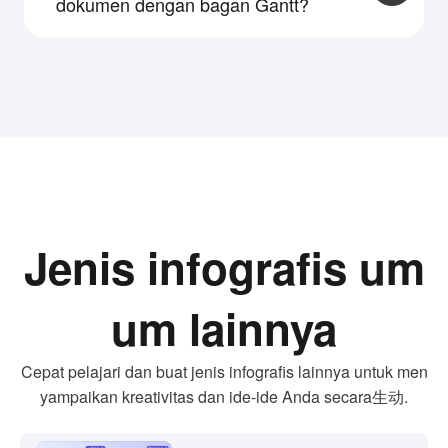
dokumen dengan bagan Gantt?
bagan batang dan bagan garis untuk
mendukung perencanaan dan tinjauan proyek.
Ya. Anda dapat mengunduh dokumen lengkap
sebagai PNG atau PDF, atau membuat tautan
yang dapat dibagikan. Penonton dapat
membaca dokumen Anda secara online tanpa
membuat akun atau masuk.
Jenis infografis um
um lainnya
Cepat pelajari dan buat jenis infografis lainnya untuk men
yampaikan kreativitas dan ide-ide Anda secara生动.