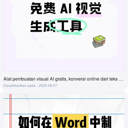
Alat pembuatan visual AI gratis, konversi online dari teks ke visual
Dipublikasikan pada：2025-08-07