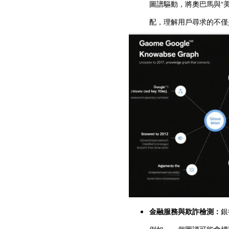
圖譜驅動，將奧巴馬與“美
配，理解用戶尋求的不僅
金融服務與欺詐檢測：
銀
例如，一個圖譜可能會標記