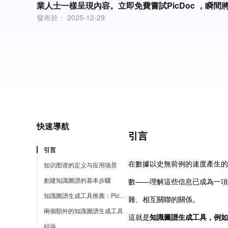
業人士一樣呈現內容。立即免費嘗試PicDoc ，瞬
發布於：
2025-12-29
快速導航
引言
引言
在數據以史無前例的速度產生的
知识图谱的定义与应用场景
創建知識圖譜的基本步驟
數——理解這些信息已成為一項
知識圖譜生成工具推薦：PicDoc
雜、相互關聯的關係。
兩個額外的知識圖譜生成工具
這就是
知識圖譜生成工具，例如
結論