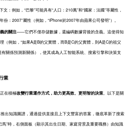
文：例如，“巴黎”可能具有“人口：210萬”和“國家：法國”等屬性，
年份：2007”屬性（例如，“iPhone於2007年由蘋果公司發明”）。
義的關注
——它們不僅存儲數據，還編碼數據背後的含義。這使得知
理（例如，“如果A是B的父實體，而B是C的父實體，則A是C的祖父
現有關係預測新關係），使其成為人工智能系統、搜索引擎和決策支
行業
正在積極
改變行業運作方式，助力更高效、更明智的決策
。以下是關
2年推出知識圖譜，通過提供直接且上下文豐富的答案，徹底革新了搜索
奧巴馬”時，右側面板（顯示其出生日期、家庭背景及重要職務）由知識