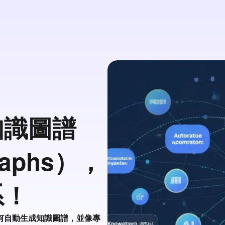
知識圖譜
raphs），
系！
何自動生成知識圖譜，並像專