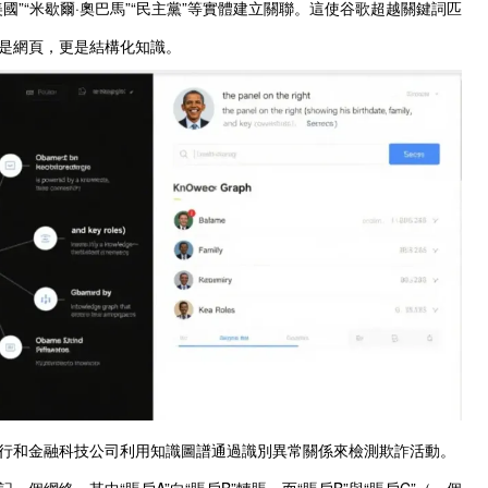
國”“米歇爾·奧巴馬”“民主黨”等實體建立關聯。這使谷歌超越關鍵詞匹
是網頁，更是結構化知識。
行和金融科技公司利用知識圖譜通過識別異常關係來檢測欺詐活動。
一個網絡，其中“賬戶A”向“賬戶B”轉賬，而“賬戶B”與“賬戶C”（一個