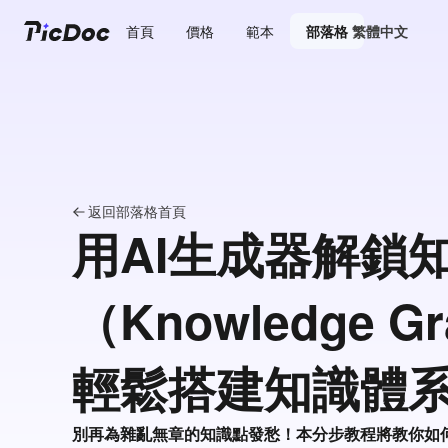
首頁
價格
範本
部落格
繁體中文
返回部落格首頁
用AI生成器解鎖
（Knowledge G
輕鬆搭建知識體
別再為雜亂無章的知識點發愁！本分步教程將教你如