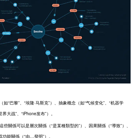
如“巴黎”、“埃隆·马斯克”）、抽象概念（如“气候变化”、“机器学
界大战”、“iPhone发布”）。
這些關係可以是層次關係（“是某種類型的”）、因果關係（“導致”）、
或功能關係（“由…發明”）。