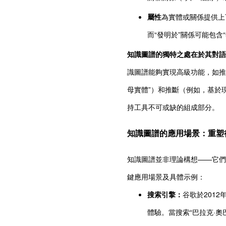
屬性
為實體或關係提供上下
而“發明於”關係可能包含“
知識圖譜的獨特之處在於其對語
識圖譜能夠實現高級功能，如推
母實體”）和推斷（例如，基於
持工具不可或缺的組成部分。
知識圖譜的應用場景：重塑
知識圖譜並非理論構想——它們
鍵應用場景及具體示例：
搜索引擎：
谷歌於201
體驗。當搜索“巴拉克·